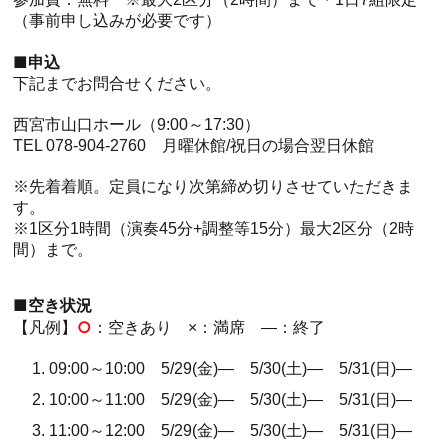
（事前申し込みが必要です）
■申込
下記までお問合せください。
西宮市山口ホール（9:00～17:30）
TEL 078-904-2760 月曜休館/祝日の場合翌日休館
※先着
着順。定員になり次第締め切りさせていただきま
す。
※1区分1時間（演奏45分+調整等15分）最大2区分（2時
間）まで。
.
ホール
展示室
控室・その他
■空き状況
○
【凡例】
：空きあり ×：満席 ―：終了
09:00～10:00 5/29(金)― 5/30(土)― 5/31(日)―
10:00～11:00 5/29(金)― 5/30(土)― 5/31(日)―
11:00～12:00 5/29(金)― 5/30(土)― 5/31(日)―