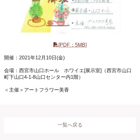
ホール
展示室
控室・その他
[PDF：5MB]
開催：2021年12月10日(金)
会場：西宮市山口ホール ホワイエ[展示室]（西宮市山口
町下山口4-1-8山口センター内1階）
＜主催＞アートフラワー美香
一覧へ戻る