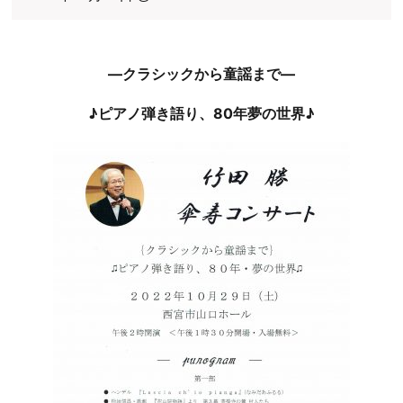
―クラシックから童謡まで―
♪ピアノ弾き語り、80年夢の世界♪