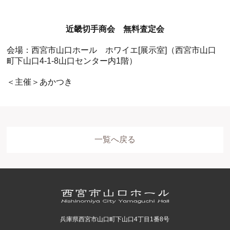
近畿切手商会 無料査定会
会場：西宮市山口ホール ホワイエ[展示室]（西宮市山口
町下山口4-1-8山口センター内1階）
＜主催＞あかつき
ホール
展示室
控室・その他
一覧へ戻る
兵庫県西宮市山口町下山口4丁目1番8号