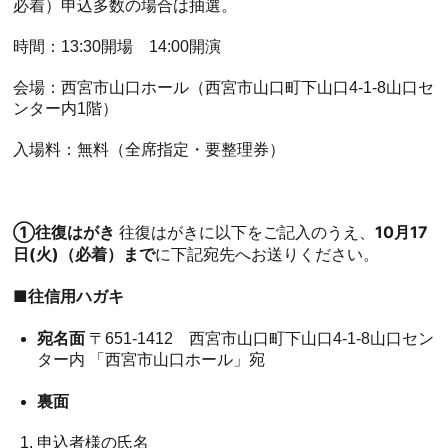
必着）申込多数の場合は抽選。
時間：13:30開場 14:00開演
会場：西宮市山口ホール（西宮市山口町下山口4-1-8山口セ
ンター内1階）
入場料：無料（全席指定・要整理券）
・
①往復はがき
10月17
往復はがきに以下をご記入のうえ、
日(火)（必着）まで
に下記宛先へお送りください。
■往信用ハガキ
宛名面
〒651-1412 西宮市山口町下山口4-1-8山口セン
ター内 「西宮市山口ホール」宛
裏面
申込者様の氏名