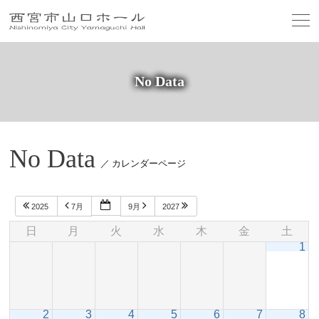
No Data
No Data
／ カレンダーページ
2025
7月
9月
2027
日
月
火
水
木
金
土
1
2
3
4
5
6
7
8