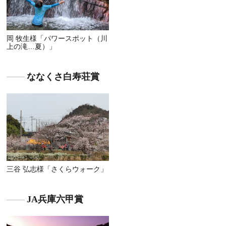
岡 牧生様「パワースポット（川
上の滝…夏）」
ななくさ白寿荘賞
三谷 弘志様「さくらウォーク」
JA兵庫六甲賞