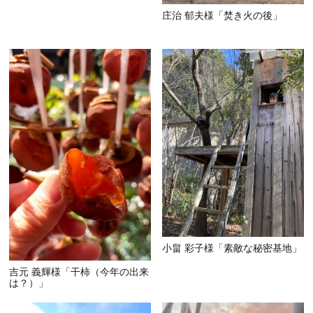
庄治 郁夫様「焚き火の後」
小畠 彩子様「素敵な秘密基地」
吉元 義輝様「干柿（今年の出来
は？）」