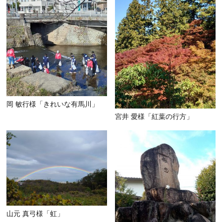
ホール
展示室
控室・そ
岡 敏行様「きれいな有馬川」
宮井 愛様「紅葉の行方」
山元 真弓様「虹」