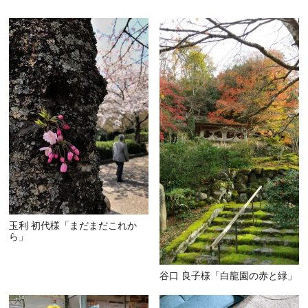
玉利 初代様「まだまだこれか
ら」
谷口 良子様「白龍園の赤と緑」