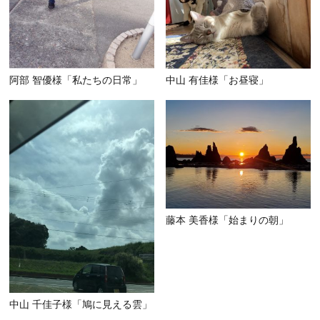
阿部 智優様「私たちの日常」
中山 有佳様「お昼寝」
藤本 美香様「始まりの朝」
中山 千佳子様「鳩に見える雲」