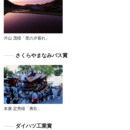
片山 茂様「里の夕暮れ」
さくらやまなみバス賞
末廣 定男様「勇壮」
ダイハツ工業賞