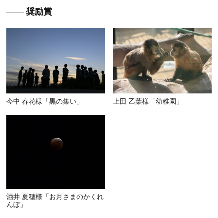
奨励賞
今中 春花様「黒の集い」
上田 乙葉様「幼稚園」
酒井 夏穂様「お月さまのかくれ
んぼ」