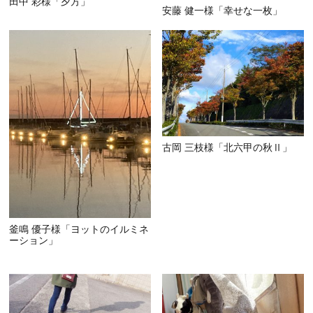
田中 彩様「夕方」
安藤 健一様「幸せな一枚」
古岡 三枝様「北六甲の秋Ⅱ」
釜鳴 優子様「ヨットのイルミネ
ーション」