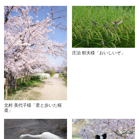
庄治 郁夫様「おいしいぞ」
北村 美代子様「君と歩いた桜
道」