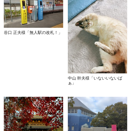
谷口 正夫様「無人駅の改札！」
中山 幹夫様「いないいないば
ぁ」