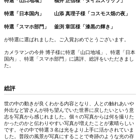
特選「山口地域」 福井 正信様「タイムスリップ」
特選「日本国内」 山添 真理子様「コスモス畑の夜」
特選「スマホ部門」 釜渕 章匡様「漆黒の輝き」
が特選に選ばれました。ご入賞おめでとうございます。
カメラマンの今井 博子様に特選「山口地域」、特選「日本
国内」、特選「スマホ部門」に講評、総評をいただきまし
た。
総評
世の中の動きが良くわかる内容となり、人との触れあいや
外出など皆さんが待ち望んでいた世界に戻したいという意
志を写真から感じれました。個々の写真からは何を撮りた
かったのかと伝わりやすい写真が増えたことが素晴らしい
です。その中で特選３名は光をより上手に活かされていま
した。普段の風景が写真にすることで奇跡のような光の存