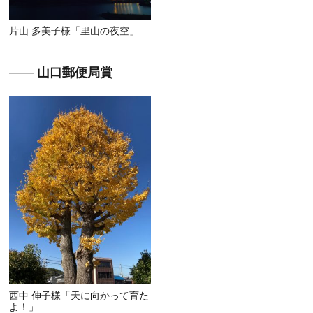
片山 多美子様「里山の夜空」
山口郵便局賞
西中 伸子様「天に向かって育た
よ！」