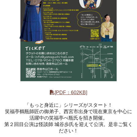
ホール
展示室
控室・その他
[PDF：602KB]
「もっと身近に」シリーズがスタート！
笑福亭鶴瓶師匠の御弟子、西宮市出身で現在東京を中心に
活躍中の笑福亭べ瓶氏を招き開催。
第２回目公演は怪談師 城谷歩氏を迎えて公演。是非ご覧く
ださい！