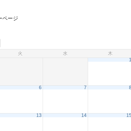
ーページ
火
水
木
6
7
13
14
1