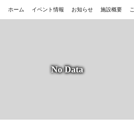
ホーム
イベント情報
お知らせ
施設概要
No Data
展示室
控