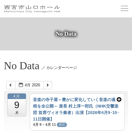
No Data
No Data
／ カレンダーページ
4月 2026
4月
音楽の寺子屋～豊かに変化していく音楽の過
9
程を全公開～ 座長 村上淳一郎氏（NHK交響楽
団 首席ヴィオラ奏者）出演【2026年4月9･10･
木
11日開催】
4月 9 – 4月 11
終日